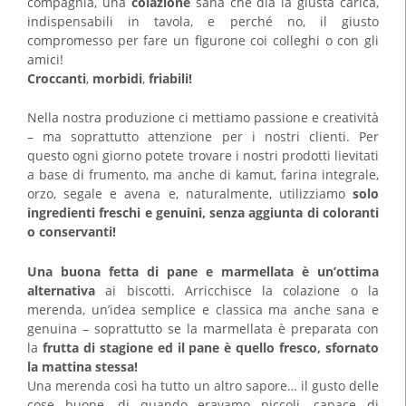
compagnia, una
colazione
sana che dia la giusta carica,
indispensabili in tavola, e perché no, il giusto
compromesso per fare un figurone coi colleghi o con gli
amici!
Croccanti
,
morbidi
,
friabili!
Nella nostra produzione ci mettiamo passione e creatività
– ma soprattutto attenzione per i nostri clienti. Per
questo ogni giorno potete trovare i nostri prodotti lievitati
a base di frumento, ma anche di kamut, farina integrale,
orzo, segale e avena e, naturalmente, utilizziamo
solo
ingredienti freschi e genuini, senza aggiunta di coloranti
o conservanti!
Una buona fetta di pane e marmellata è un’ottima
alternativa
ai biscotti. Arricchisce la colazione o la
merenda, un’idea semplice e classica ma anche sana e
genuina – soprattutto se la marmellata è preparata con
la
frutta di stagione ed il pane è quello fresco, sfornato
la mattina stessa!
Una merenda così ha tutto un altro sapore… il gusto delle
cose buone, di quando eravamo piccoli, capace di