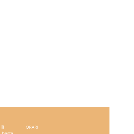
lli
ORARI
, basta