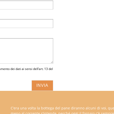
amento dei dati ai sensi dell’art. 13 del
C’era una volta la bottega del pane diranno alcuni di voi, que
meno al corrente s’intende, perché oggi il fornaio c’è sempre