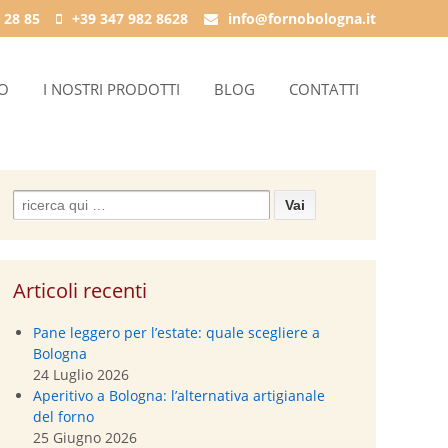
 28 85
+39 347 982 8628
info@fornobologna.it
IO
I NOSTRI PRODOTTI
BLOG
CONTATTI
Search
for:
Articoli recenti
Pane leggero per l’estate: quale scegliere a
Bologna
24 Luglio 2026
Aperitivo a Bologna: l’alternativa artigianale
del forno
25 Giugno 2026