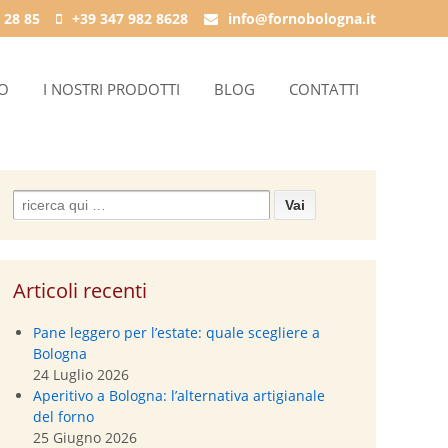
 28 85
+39 347 982 8628
info@fornobologna.it
IO
I NOSTRI PRODOTTI
BLOG
CONTATTI
Search
for:
Articoli recenti
Pane leggero per l’estate: quale scegliere a
Bologna
24 Luglio 2026
Aperitivo a Bologna: l’alternativa artigianale
del forno
25 Giugno 2026