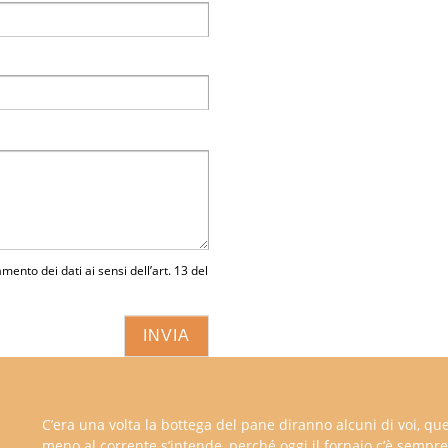
amento dei dati ai sensi dell’art. 13 del
C’era una volta la bottega del pane diranno alcuni di voi, que
meno al corrente s’intende, perché oggi il fornaio c’è sempre