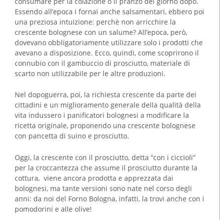
consumare per la colazione o il pranzo del giorno dopo.
Essendo all’epoca i fornai anche salsamentari,
ebbero poi
una preziosa intuizione: perchè non arricchire la
crescente bolognese con un salume? All’epoca, però,
dovevano obbligatoriamente utilizzare solo i prodotti che
avevano a disposizione. Ecco, quindi, come scoprirono il
connubio con il gambuccio di prosciutto, materiale di
scarto non utilizzabile per le altre produzioni.
Nel dopoguerra, poi, la richiesta crescente da parte dei
cittadini e un miglioramento generale della qualità della
vita indussero i panificatori bolognesi a modificare la
ricetta originale, proponendo una crescente bolognese
con pancetta di suino e prosciutto.
Oggi, la crescente con il prosciutto, detta “con i ciccioli”
per la croccantezza che assume il prosciutto durante la
cottura, viene ancora prodotta e apprezzata dai
bolognesi, ma tante versioni sono nate nel corso degli
anni: da noi del Forno Bologna, infatti, la trovi anche con i
pomodorini e alle olive!