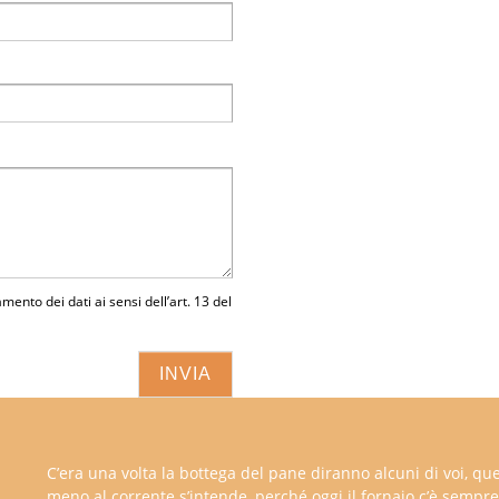
amento dei dati ai sensi dell’art. 13 del
C’era una volta la bottega del pane diranno alcuni di voi, que
meno al corrente s’intende, perché oggi il fornaio c’è sempre