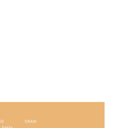
lli
ORARI
, basta