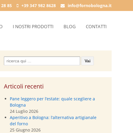
 28 85
+39 347 982 8628
info@fornobologna.it
IO
I NOSTRI PRODOTTI
BLOG
CONTATTI
Search
for:
Articoli recenti
Pane leggero per l’estate: quale scegliere a
Bologna
24 Luglio 2026
Aperitivo a Bologna: l’alternativa artigianale
del forno
25 Giugno 2026