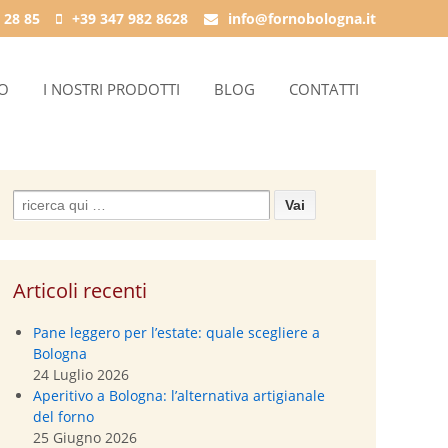
 28 85
+39 347 982 8628
info@fornobologna.it
IO
I NOSTRI PRODOTTI
BLOG
CONTATTI
Search
for:
Articoli recenti
Pane leggero per l’estate: quale scegliere a
Bologna
24 Luglio 2026
Aperitivo a Bologna: l’alternativa artigianale
del forno
25 Giugno 2026