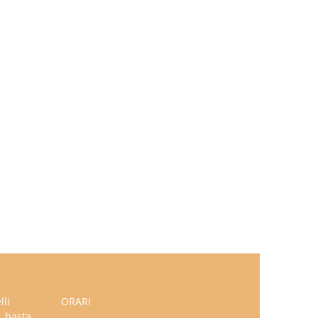
lli
ORARI
, basta