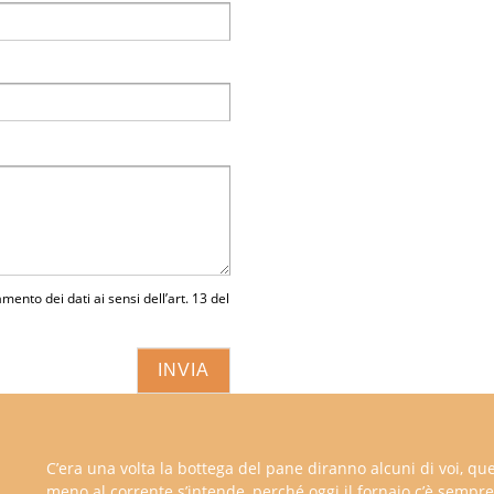
amento dei dati ai sensi dell’art. 13 del
C’era una volta la bottega del pane diranno alcuni di voi, que
meno al corrente s’intende, perché oggi il fornaio c’è sempre