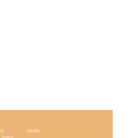
lli
ORARI
, basta