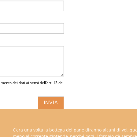
amento dei dati ai sensi dell’art. 13 del
C’era una volta la bottega del pane diranno alcuni di voi, que
meno al corrente s’intende, perché oggi il fornaio c’è sempre