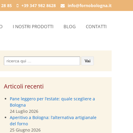
 28 85
+39 347 982 8628
info@fornobologna.it
IO
I NOSTRI PRODOTTI
BLOG
CONTATTI
Search
for:
Articoli recenti
Pane leggero per l’estate: quale scegliere a
Bologna
24 Luglio 2026
Aperitivo a Bologna: l’alternativa artigianale
del forno
25 Giugno 2026