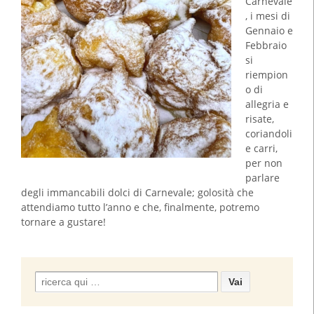
Carnevale
, i mesi di
Gennaio e
Febbraio
si
riempion
o di
allegria e
risate,
coriandoli
e carri,
per non
parlare
degli immancabili dolci di Carnevale; golosità che
attendiamo tutto l’anno e che, finalmente, potremo
tornare a gustare!
Search
for: