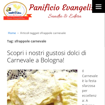
Home
›
Articoli taggati sfrappole carnevale
Tag: sfrappole carnevale
Scopri i nostri gustosi dolci di
Carnevale a Bologna!
Il
Carnevale
è la festa
sfarzosa
per
eccellenz
a: A