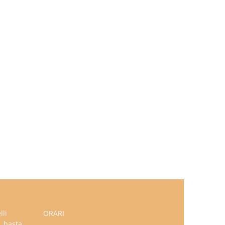
lli
ORARI
, basta