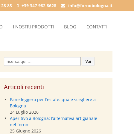
 28 85
+39 347 982 8628
info@fornobologna.it
IO
I NOSTRI PRODOTTI
BLOG
CONTATTI
Search
for:
Articoli recenti
Pane leggero per l’estate: quale scegliere a
Bologna
24 Luglio 2026
Aperitivo a Bologna: l’alternativa artigianale
del forno
25 Giugno 2026