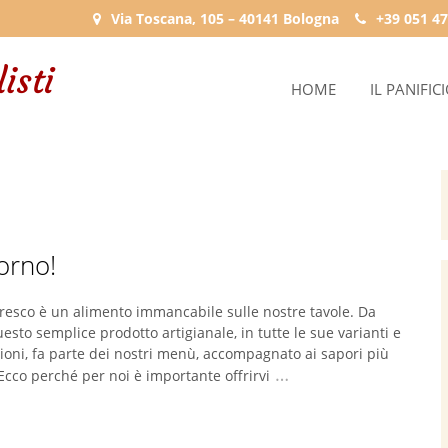
Via Toscana, 105 – 40141 Bologna
+39 051 47
HOME
IL PANIFIC
orno!
fresco è un alimento immancabile sulle nostre tavole. Da
uesto semplice prodotto artigianale, in tutte le sue varianti e
ioni, fa parte dei nostri menù, accompagnato ai sapori più
…
 Ecco perché per noi è importante offrirvi