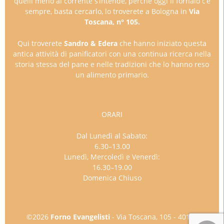
quelli meno al corrente s’intende, perché oggi il fornaio c’è
sempre, basta cercarlo, lo troverete a Bologna in
Via
Toscana, n° 105.
Qui troverete
Sandro & Edera
che hanno iniziato questa
antica attività di panificatori con una continua ricerca nella
storia stessa del pane e nelle tradizioni che lo hanno reso
un alimento primario.
ORARI
Dal Lunedì al Sabato:
6.30–13.00
Lunedì, Mercoledì e Venerdì:
16.30–19.00
Domenica Chiuso
©2026
Forno Evangelisti
- Via Toscana, 105 - 40141