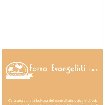
C’era una volta la bottega del pane diranno alcuni di voi,