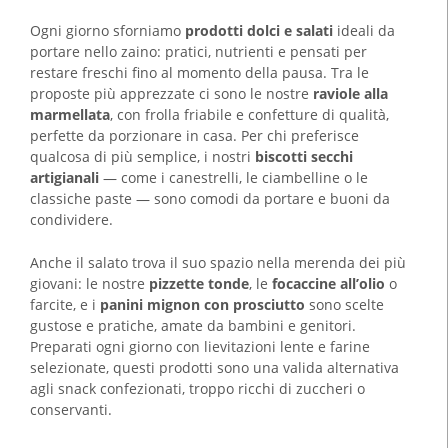
Ogni giorno sforniamo
prodotti dolci e salati
ideali da
portare nello zaino: pratici, nutrienti e pensati per
restare freschi fino al momento della pausa. Tra le
proposte più apprezzate ci sono le nostre
raviole alla
marmellata
, con frolla friabile e confetture di qualità,
perfette da porzionare in casa. Per chi preferisce
qualcosa di più semplice, i nostri
biscotti secchi
artigianali
— come i canestrelli, le ciambelline o le
classiche paste — sono comodi da portare e buoni da
condividere.
Anche il salato trova il suo spazio nella merenda dei più
giovani: le nostre
pizzette tonde
, le
focaccine all’olio
o
farcite, e i
panini mignon con prosciutto
sono scelte
gustose e pratiche, amate da bambini e genitori.
Preparati ogni giorno con lievitazioni lente e farine
selezionate, questi prodotti sono una valida alternativa
agli snack confezionati, troppo ricchi di zuccheri o
conservanti.