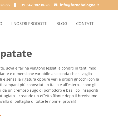
 28 85
+39 347 982 8628
info@fornobologna.it
IO
I NOSTRI PRODOTTI
BLOG
CONTATTI
 patate
te, uova e farina vengono lessati e conditi in tanti modi
ante e dimensione variabile a seconda che si voglia
li e senza la rigatura oppure veri e propri gnocchi,con la
ti campani più conosciuti in Italia e all’estero… sono gli
ti da un cremoso sugo di pomodoro e basilico, insaporiti
ttugiato… creando un effetto filante dopo il brevissimo
allo di battaglia di tutte le nonne: provali!