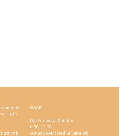
li meno al
ORARI
carlo, lo
Dal Lunedì al Sabato:
6.30–13.00
 attività
Lunedì, Mercoledì e Venerdì: