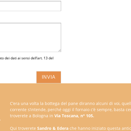
o dei dati ai sensi dell’art. 13 del
C’era una volta la bottega del pane diranno alcuni di voi, quel
corrente s’intende, perché oggi il fornaio c’è sempre, basta cer
troverete a Bologna in
Via Toscana, n° 105.
Qui troverete
Sandro & Edera
che hanno iniziato questa antica