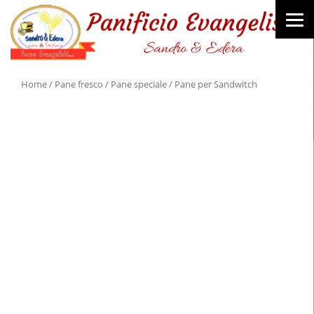
Home
/
Pane fresco
/
Pane speciale
/ Pane per Sandwitch